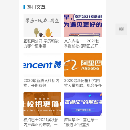
热门文章
互联网公司 学历和能
京东内推——2021秋
力哪个更重要
季提前批招聘正式开启
啦！
2020最新腾讯社招内
2020最新阿里社招内
推，长期有效！
推大量招聘，机会多多
校招巴士2021届秋招
应届毕业生需注意—
内推群正式来袭，一起
“报道证”很重要
来抱团吧~