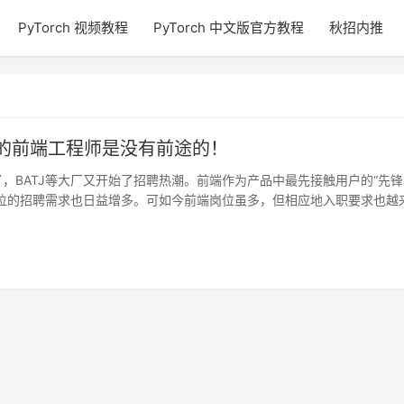
PyTorch 视频教程
PyTorch 中文版官方教程
秋招内推
e 的前端工程师是没有前途的！
，BATJ等大厂又开始了招聘热潮。前端作为产品中最先接触用户的“先锋
岗位的招聘需求也日益增多。可如今前端岗位虽多，但相应地入职要求也越
最…