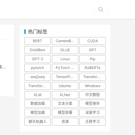
热门标签
BERT
CamemBERT
CUDA
DistilBert
GLUE
GPT
GPT-2
Linux
Pip
来越
pytorch
PyTorch 安装教程
RoBERTa
seq2seq
TensorFlow
Transformer-XL
Transformers
Ubuntu
Windows
XLM
XLNet
中文教程
数据加载
文本分类
模型保存
模型加载
模型部署
深度学习
聊天机器人
资源
迁移学习