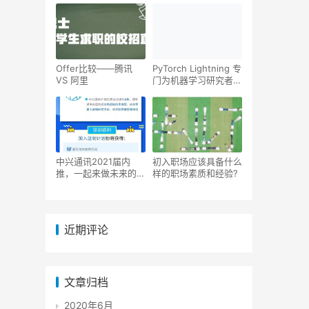
Offer比较——腾讯
PyTorch Lightning 专
VS 阿里
门为机器学习研究者开
发的PyTorch轻量包装
器
中兴通讯2021届内
初入职场应该具备什么
推，一起来做未来的领
样的职场素质和经验?
袖！
近期评论
文章归档
2020年6月